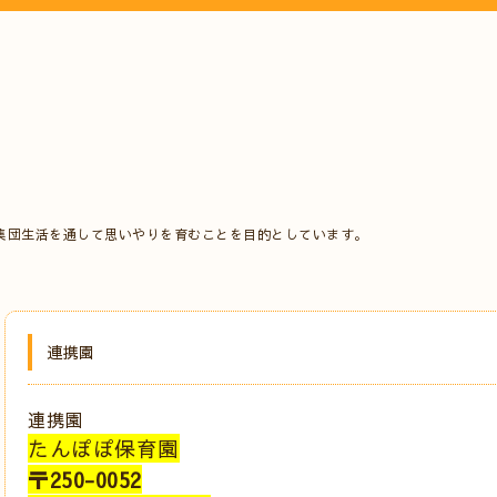
集団生活を通して思いやりを育むことを目的としています。
連携園
連携園
たんぽぽ保育園
〒250-0052