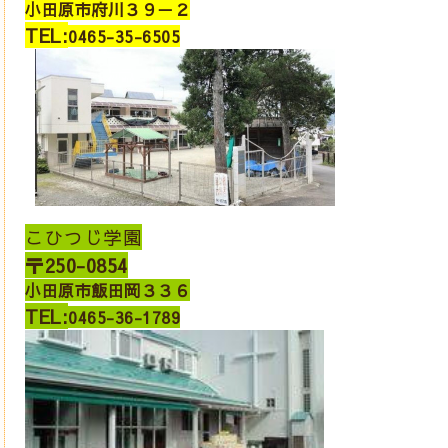
小田原市
府川
３９－２
TEL:
0465-35-6505
こひつじ学園
〒250-0854
小田原市
飯田岡
３３６
TEL:
0465-36-1789